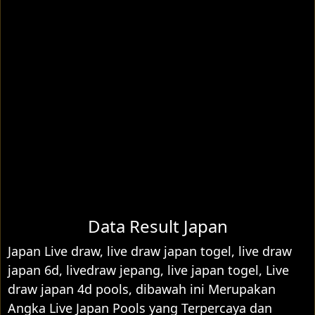
Data Result Japan
Japan Live draw, live draw japan togel, live draw
japan 6d, livedraw jepang, live japan togel, Live
draw japan 4d pools, dibawah ini Merupakan
Angka Live Japan Pools yang Terpercaya dan