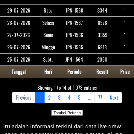
itu adalah informasi terkini dari data live draw